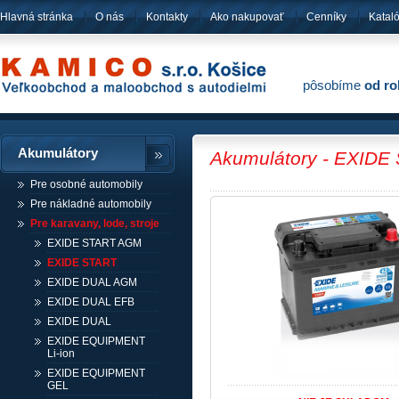
Hlavná stránka
O nás
Kontakty
Ako nakupovať
Cenníky
Katal
pôsobíme
od ro
Akumulátory
Akumulátory - EXIDE
Pre osobné automobily
Pre nákladné automobily
Pre karavany, lode, stroje
EXIDE START AGM
EXIDE START
EXIDE DUAL AGM
EXIDE DUAL EFB
EXIDE DUAL
EXIDE EQUIPMENT
Li-ion
EXIDE EQUIPMENT
GEL