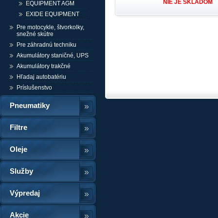
NIE JE SKLADOM
EQUIPMENT AGM
EXIDE EQUIPMENT
Pre motocykle, štvorkolky,
snežné skútre
Pre záhradnú techniku
Akumulátory staničné, UPS
Akumulátory trakčné
Hľadaj autobatériu
Príslušenstvo
Pneumatiky
Filtre
Oleje
Služby
Výpredaj
Akcie