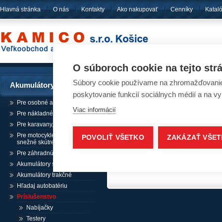
Hlavná stránka
O nás
Kontakty
Ako nakupovať
Cenníky
Katal
pôsobíme
od ro
O súboroch cookie na tejto str
Súbory cookie používame na zhromažďovanie a
Akumulátory
Akumulátory - Prísluš
poskytovanie funkcií sociálnych médií a na v
Pre osobné automobily
Viac informácií
Pre nákladné automobily
Nabíjačky
Pre karavany, lode, stroje
Testery
Pre motocykle, štvorkolky,
POVOLIŤ VŠETKO
ZAKÁZAŤ VŠE
snežné skútre
Pre záhradnú techniku
Akumulátory staničné, UPS
Akumulátory trakčné
Hľadaj autobatériu
Príslušenstvo
Nabíjačky
Testery