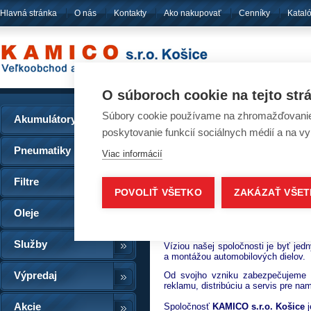
Hlavná stránka
O nás
Kontakty
Ako nakupovať
Cenníky
Katal
pôsobíme
od ro
O súboroch cookie na tejto str
Súbory cookie používame na zhromažďovanie a
Akumulátory
O nás
poskytovanie funkcií sociálnych médií a na v
Pneumatiky
Viac informácií
Spoločnosť KAMICO s.r.o. vznikla v
ponúka už viac než 30 rokov. Počas 
Filtre
nadobudla bohaté skúsenosti
v obla
POVOLIŤ VŠETKO
ZAKÁZAŤ VŠE
náhradných dielov pre nákladné a o
sa KAMICO s.r.o. Košice stala par
Oleje
tým sa stala autorizovaným predajc
Slovensku.
Služby
Víziou našej spoločnosti je byť jed
a montážou automobilových dielov.
Od svojho vzniku zabezpečujeme do
Výpredaj
reklamu, distribúciu a servis pre n
Spoločnosť
KAMICO s.r.o. Košice
Akcie