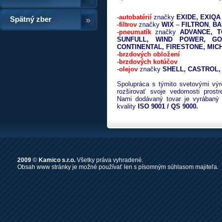
-autobatérií
značky
EXIDE,
EXIQA
Spätný zber
-filtrov
značky
WIX
–
FILTRON
,
BA
-pneumatík
značky
ADVANCE, T
SUNFULL, WIND POWER, GO
CONTINENTAL, FIRESTONE, MIC
-brzdových obložení
-brzdových kotúčov
-
olejov
značky
SHELL, CASTROL,
Spolupráca s týmito svetovými výr
rozširovať svoje vedomosti prost
Nami dodávaný tovar je vyrábaný
kvality
ISO 9001 / QS 9000.
2009
©
Kamico s.r.o.
Všetky práva vyhradené.
Obsah www stránky je možné používať len s písomným súhlasom majiteľa.