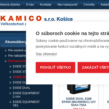
Hlavná stránka
O nás
Kontakty
Ako nakupovať
Cenníky
Katal
pôsobíme
od ro
O súboroch cookie na tejto str
Súbory cookie používame na zhromažďovanie a
Akumulátory
Akumulátory 
poskytovanie funkcií sociálnych médií a na v
Pre osobné automobily
Nachádzate sa:
Úvo
Viac informácií
Pre nákladné automobily
Pre karavany, lode, stroje
EXIDE START AGM
POVOLIŤ VŠETKO
ZAKÁZAŤ VŠE
EXIDE START
EXIDE DUAL AGM
EXIDE DUAL EFB
EXIDE DUAL
EXIDE EQUIPMENT
Li-ion
EXIDE DUAL AGM
EXIDE EQUIPMENT
EP450 (MAX900DC) 12V
E
50Ah 750A
GEL