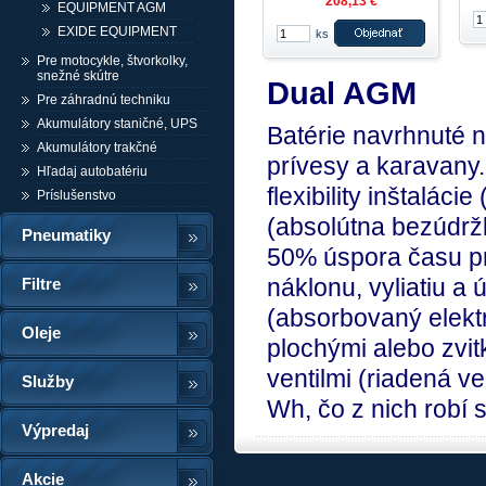
208,13 €
EQUIPMENT AGM
EXIDE EQUIPMENT
ks
Pre motocykle, štvorkolky,
snežné skútre
Dual AGM
Pre záhradnú techniku
Akumulátory staničné, UPS
Batérie navrhnuté 
Akumulátory trakčné
prívesy a karavany
Hľadaj autobatériu
flexibility inštalác
Príslušenstvo
(absolútna bezúdrž
Pneumatiky
50% úspora času pri
náklonu, vyliatiu 
Filtre
(absorbovaný elektr
Oleje
plochými alebo zvi
ventilmi (riadená v
Služby
Wh, čo z nich robí 
Výpredaj
Akcie