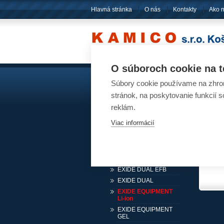
Hlavná stránka
O nás
Kontakty
Ako 
O súboroch cookie na t
Súbory cookie používame na zhrom
Akumulátory
Ak
stránok, na poskytovanie funkcií 
Pre osobné automobily
reklám.
Pre nákladné automobily
Viac informácií
Pre karavany, lode, stroje
EXIDE START AGM
EXIDE START
EXIDE DUAL AGM
EXIDE DUAL EFB
EXIDE DUAL
EXIDE EQUIPMENT
Li-ion
EXIDE EQUIPMENT
GEL