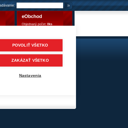
adávanie:
eObchod
Objednaný počet:
0ks
Objednaný počet:
0,00 €
POVOLIŤ VŠETKO
 karavany, lode, stroje
/
EXIDE EQUIPMENT Li-ion
ZAKÁZAŤ VŠETKO
Nastavenia