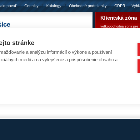
nakupovať
Cenníky
Katalógy
Obchodné podmienky
GDPR
Vyhľ
Klientská zóna
veľkoobchodná zóna pre
pôsobíme
od roku 1994
registrovaných klientov
ejto stránke
ažďovanie a analýzu informácií o výkone a používaní
umulátory - EXIDE EQUIPMENT Li-ion
sociálnych médií a na vylepšenie a prispôsobenie obsahu a
Nachádzate sa:
Úvod
/
Akumulátory
/
Pre