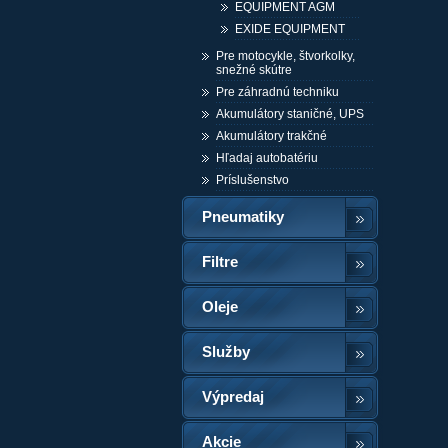
EQUIPMENT AGM
EXIDE EQUIPMENT
Pre motocykle, štvorkolky,
snežné skútre
Pre záhradnú techniku
Akumulátory staničné, UPS
Akumulátory trakčné
Hľadaj autobatériu
Príslušenstvo
Pneumatiky
Filtre
Oleje
Služby
Výpredaj
Akcie