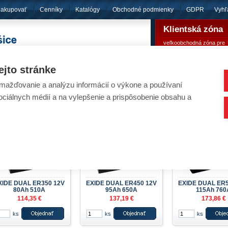
nakupovať
Cenníky
Katalógy
Obchodné podmienky
GDPR
Vyhľ
Klientská zóna
veľkoobchodná zóna pre
pôsobíme
od roku 1994
registrovaných klientov
ejto stránke
ažďovanie a analýzu informácií o výkone a používaní
umulátory - EXIDE DUAL
sociálnych médií a na vylepšenie a prispôsobenie obsahu a
Nachádzate sa:
Úvod
/
Aku
XIDE DUAL ER350 12V
EXIDE DUAL ER450 12V
EXIDE DUAL ER5
80Ah 510A
95Ah 650A
115Ah 760
114,35 €
137,19 €
173,86 €
ks
ks
ks