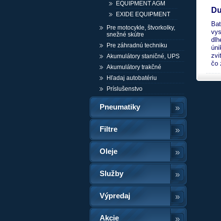
EQUIPMENT AGM
Du
EXIDE EQUIPMENT
Bat
Pre motocykle, štvorkolky,
vys
snežné skútre
dlh
Pre záhradnú techniku
úni
zvi
Akumulátory staničné, UPS
čo 
Akumulátory trakčné
Hľadaj autobatériu
Príslušenstvo
Pneumatiky
Filtre
Oleje
Služby
Výpredaj
Akcie