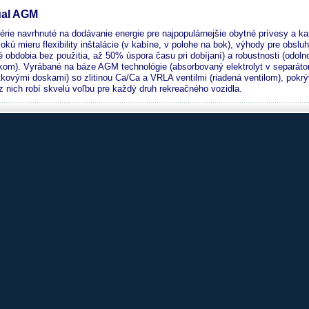
al AGM
érie navrhnuté na dodávanie energie pre najpopulárnejšie obytné prívesy a k
okú mieru flexibility inštalácie (v kabíne, v polohe na bok), výhody pre obsl
é obdobia bez použitia, až 50% úspora času pri dobíjaní) a robustnosti (odolno
kom). Vyrábané na báze AGM technológie (absorbovaný elektrolyt v separátor
tkovými doskami) so zlitinou Ca/Ca a VRLA ventilmi (riadená ventilom), pok
z nich robí skvelú voľbu pre každý druh rekreačného vozidla.