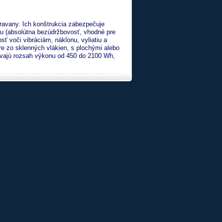
aravany. Ich konštrukcia zabezpečuje
uhu (absolútna bezúdržbovosť, vhodné pre
sť voči vibráciám, náklonu, vyliatiu a
e zo sklenných vlákien, s plochými alebo
rývajú rozsah výkonu od 450 do 2100 Wh,