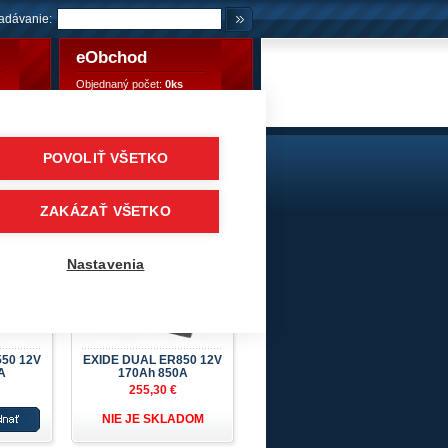
adávanie:
eObchod
Objednaný počet:
0ks
Objednaný počet:
0,00 €
POVOLIŤ VŠETKO
mulátory
/
Pre karavany, lode, stroje
/
EXIDE DUAL
ZAKÁZAŤ VŠETKO
Nastavenia
50 12V
EXIDE DUAL ER850 12V
A
170Ah 850A
255,30 €
NIE JE SKLADOM