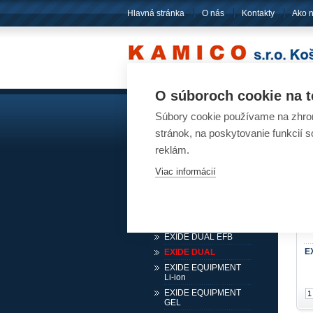
Hlavná stránka
O nás
Kontakty
Ako 
O súboroch cookie na t
Súbory cookie používame na zhrom
Akumulátory
Ak
stránok, na poskytovanie funkcií 
Pre osobné automobily
reklám.
Pre nákladné automobily
Viac informácií
Pre karavany, lode, stroje
EXIDE START AGM
EXIDE START
EXIDE DUAL AGM
EXIDE DUAL EFB
E
EXIDE DUAL
EXIDE EQUIPMENT
Li-ion
EXIDE EQUIPMENT
GEL