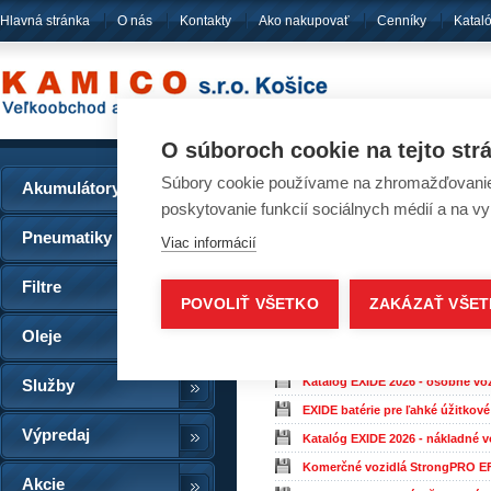
Hlavná stránka
O nás
Kontakty
Ako nakupovať
Cenníky
Katal
pôsobíme
od ro
O súboroch cookie na tejto str
Súbory cookie používame na zhromažďovanie a
Akumulátory
Katalógy
poskytovanie funkcií sociálnych médií a na v
Pneumatiky
Viac informácií
Na stiahnutie
Filtre
EXIDE batérie pre osobné vozidl
POVOLIŤ VŠETKO
ZAKÁZAŤ VŠE
König autobatérie aktuálny leták
Oleje
Advance a Tourador katalog
(4.0
Katalóg nákladných pneumatík Adv
Katalóg EXIDE 2026 - osobné voz
Služby
EXIDE batérie pre ľahké úžitkové
Výpredaj
Katalóg EXIDE 2026 - nákladné v
Komerčné vozidlá StrongPRO E
Akcie