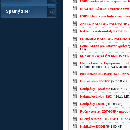
EXIDE motocyklové a športové b
Nová generácia StorngPRO EFB
Spätný zber
EXIDE Marine pre lode a semitrak
ANTEO KATALÓG PNEUMATIKY
Nákladné automobily EXIDE End
FORMULA KATALÓG PNEUMAT
EXIDE Multif pre karavany,príves
MB)
PHAROS KATALÓG PNEUMATIK
Marine Leisure_Equipement Li-I
Určenie pre lode, karavany alebo o
Exide Marine Leisure DUAL EFB
Exide Li-Ion EV1600
(574.39 kB)
Nabíjačky - použitie
(588.67 kB)
Nabíjačka Li-Ion 12/2
(416.25 kB)
Nabíjačky EXIDE
(415.88 kB)
Ručný terster EBT-965P - návod
Ručný terster EBT-965P
(193.72 
Nabíjačky EXIDE
(941.09 kB)