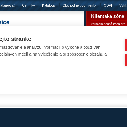
nakupovať
Cenníky
Katalógy
Obchodné podmienky
GDPR
Vyhľ
Klientská zóna
veľkoobchodná zóna pre
pôsobíme
od roku 1994
registrovaných klientov
ejto stránke
ažďovanie a analýzu informácií o výkone a používaní
ciová ponuka
sociálnych médií a na vylepšenie a prispôsobenie obsahu a
ntálne nemáme v ponuke žiadne akciové produkty
ázu produktov pravidelne aktualizujeme