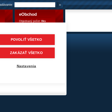
adávanie:
eObchod
Objednaný počet:
0ks
Objednaný počet:
0,00 €
POVOLIŤ VŠETKO
ZAKÁZAŤ VŠETKO
Nastavenia