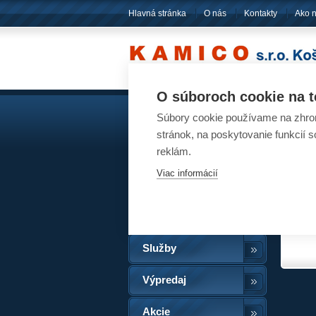
Hlavná stránka
O nás
Kontakty
Ako 
O súboroch cookie na t
Súbory cookie používame na zhrom
Akumulátory
Ak
stránok, na poskytovanie funkcií 
Mome
reklám.
Pneumatiky
Datab
Viac informácií
Filtre
Oleje
Služby
Výpredaj
Akcie