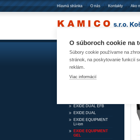
Hlavná stránka
O nás
Kontakty
Ako 
O súboroch cookie na t
Súbory cookie používame na zhrom
Akumulátory
Ak
stránok, na poskytovanie funkcií 
Pre osobné automobily
reklám.
Pre nákladné automobily
Viac informácií
Pre karavany, lode, stroje
EXIDE START AGM
EXIDE START
EXIDE DUAL AGM
EXIDE DUAL EFB
EXIDE DUAL
EXIDE EQUIPMENT
Li-ion
EXIDE EQUIPMENT
GEL