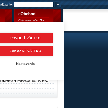
adávanie:
eObchod
Objednaný počet:
0ks
Objednaný počet:
0,00 €
POVOLIŤ VŠETKO
G120) 12V 120Ah
e karavany, lode, stroje
/
EXIDE EQUIPMENT GEL
ZAKÁZAŤ VŠETKO
ry
Nastavenia
IPMENT GEL ES1350 (G120) 12V 120Ah