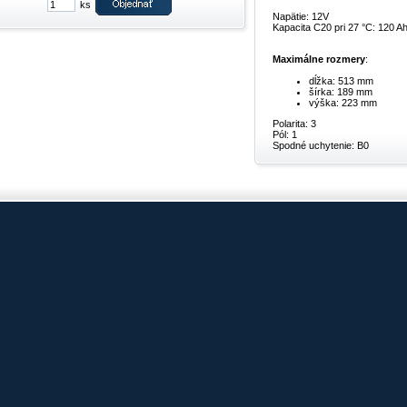
ks
Napätie: 12V
Kapacita C20 pri 27 °C: 120 A
Maximálne rozmery
:
dĺžka: 513 mm
šírka: 189 mm
výška: 223 mm
Polarita: 3
Pól: 1
Spodné uchytenie: B0