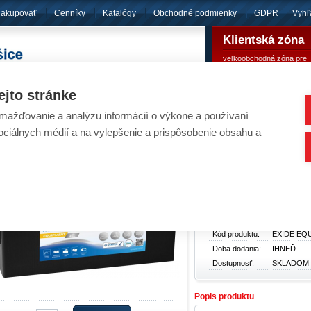
nakupovať
Cenníky
Katalógy
Obchodné podmienky
GDPR
Vyhľ
Klientská zóna
veľkoobchodná zóna pre
pôsobíme
od roku 1994
registrovaných klientov
ejto stránke
ažďovanie a analýzu informácií o výkone a používaní
umulátory - EXIDE EQUIPMENT GEL ES1350 (
sociálnych médií a na vylepšenie a prispôsobenie obsahu a
Akumulátory
/
Pr
Základné údaje
Typ produktu:
Akumuláto
Cena bez
306,99 €
DPH:
Cena s DPH:
377,60 €
Kód produktu:
EXIDE EQU
Doba dodania:
IHNEĎ
Dostupnosť:
SKLADOM
Popis produktu