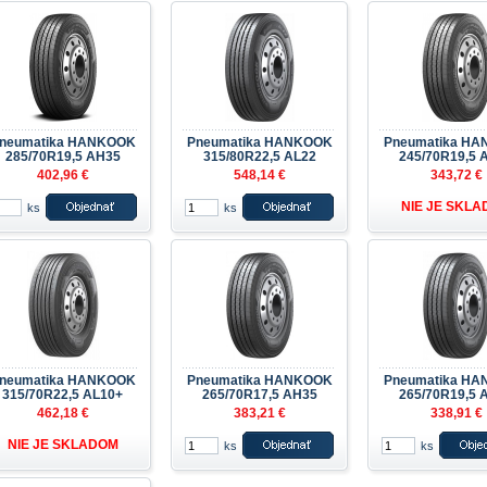
neumatika HANKOOK
Pneumatika HANKOOK
Pneumatika H
285/70R19,5 AH35
315/80R22,5 AL22
245/70R19,5 
402,96 €
548,14 €
343,72 €
NIE JE SKL
ks
ks
neumatika HANKOOK
Pneumatika HANKOOK
Pneumatika H
315/70R22,5 AL10+
265/70R17,5 AH35
265/70R19,5 
462,18 €
383,21 €
338,91 €
NIE JE SKLADOM
ks
ks