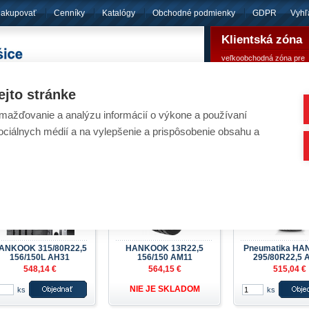
nakupovať
Cenníky
Katalógy
Obchodné podmienky
GDPR
Vyhľ
Klientská zóna
veľkoobchodná zóna pre
pôsobíme
od roku 1994
registrovaných klientov
ejto stránke
ažďovanie a analýzu informácií o výkone a používaní
eumatiky - HANKOOK
sociálnych médií a na vylepšenie a prispôsobenie obsahu a
Nachádzate sa:
Úvod
/
Pneumatiky
/
Ná
ANKOOK 315/80R22,5
HANKOOK 13R22,5
Pneumatika H
156/150L AH31
156/150 AM11
295/80R22,5 
548,14 €
564,15 €
515,04 €
NIE JE SKLADOM
ks
ks