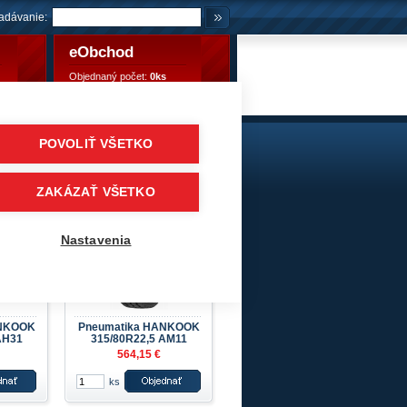
adávanie:
eObchod
Objednaný počet:
0ks
Objednaný počet:
0,00 €
POVOLIŤ VŠETKO
kladné pneumatiky
/
Predné / vodiace
/
HANKOOK
ZAKÁZAŤ VŠETKO
Nastavenia
ANKOOK
Pneumatika HANKOOK
AH31
315/80R22,5 AM11
564,15 €
ks