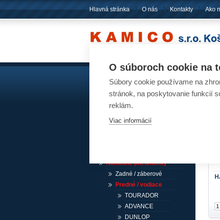
Hlavná stránka
O nás
Kontakty
Ako 
O súboroch cookie na t
Súbory cookie používame na zhrom
Akumulátory
Pn
stránok, na poskytovanie funkcií 
reklám.
Pneumatiky
Viac informácií
Návesové pneumatiky /
akcia
Osobné pneumatiky
Ľahké nákladné pneumatiky
Nákladné pneumatiky
Zadné / záberové
H
Predné / vodiace
TOURADOR
ADVANCE
DUNLOP