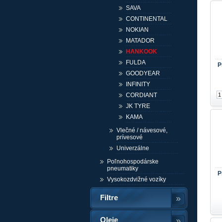
SAVA
CONTINENTAL
NOKIAN
MATADOR
HANKOOK
FULDA
P
GOODYEAR
INFINITY
CORDIANT
JK TYRE
KAMA
Vlečné / návesové,
prívesové
Univerzálne
Poľnohospodárske
pneumatiky
P
Vysokozdvižné vozíky
Filtre
Oleje