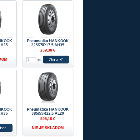
ANKOOK
Pneumatika HANKOOK
AH35
225/75R17,5 AH35
259,38 €
ADOM
ks
ANKOOK
Pneumatika HANKOOK
AH35
385/55R22,5 AL20
595,10 €
NIE JE SKLADOM