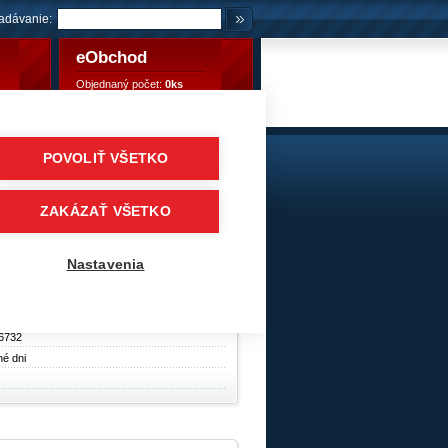
adávanie:
eObchod
Objednaný počet:
0ks
Objednaný počet:
0,00 €
POVOLIŤ VŠETKO
5 AH35
kladné pneumatiky
/
Predné / vodiace
/
HANKOOK
ZAKÁZAŤ VŠETKO
y
Nastavenia
6732
né dni