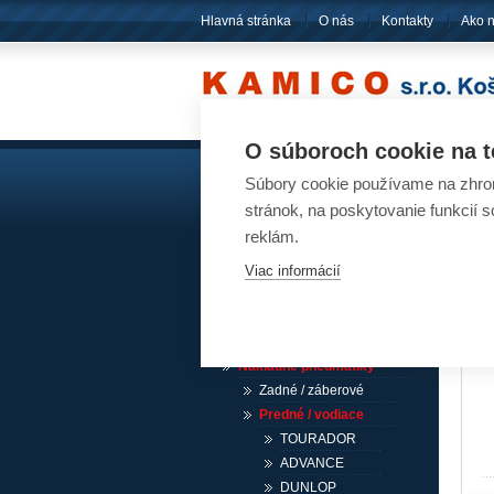
Hlavná stránka
O nás
Kontakty
Ako 
O súboroch cookie na t
Súbory cookie používame na zhrom
Akumulátory
Pn
stránok, na poskytovanie funkcií 
reklám.
Pneumatiky
Viac informácií
Návesové pneumatiky /
akcia
Osobné pneumatiky
Ľahké nákladné pneumatiky
Nákladné pneumatiky
Zadné / záberové
Predné / vodiace
TOURADOR
ADVANCE
DUNLOP