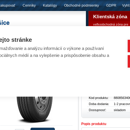
nakupovať
Cenníky
Katalógy
Obchodné podmienky
GDPR
Vyhľ
Klientská zóna
veľkoobchodná zóna pre
pôsobíme
od roku 1994
registrovaných klientov
ejto stránke
ažďovanie a analýzu informácií o výkone a používaní
eumatiky - Pneumatika HANKOOK 285/70R19,
sociálnych médií a na vylepšenie a prispôsobenie obsahu a
Pneumatiky
/
Ná
Základné údaje
Typ produktu:
Pneumatik
Cena bez
327,61 €
DPH:
Cena s DPH:
402,96 €
Kód produktu:
880856340
Doba dodania:
1-2 pracov
Dostupnosť:
skladom
Popis produktu