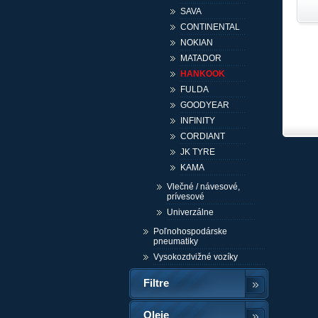
SAVA
CONTINENTAL
NOKIAN
MATADOR
HANKOOK
FULDA
GOODYEAR
INFINITY
CORDIANT
JK TYRE
KAMA
Vlečné / návesové,
prívesové
Univerzálne
Poľnohospodárske
pneumatiky
Vysokozdvižné vozíky
Filtre
Oleje