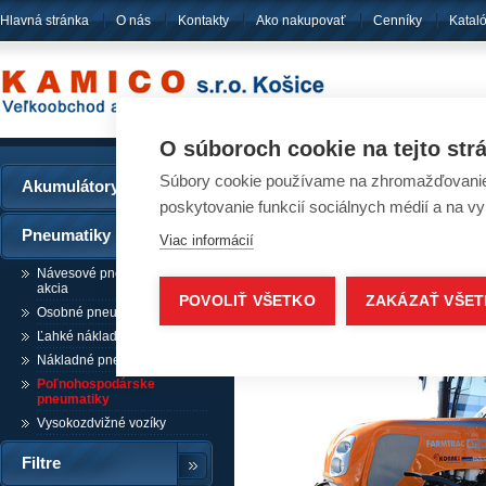
Hlavná stránka
O nás
Kontakty
Ako nakupovať
Cenníky
Katal
pôsobíme
od ro
O súboroch cookie na tejto str
Súbory cookie používame na zhromažďovanie a
Akumulátory
Pneumatiky - Poľnoh
poskytovanie funkcií sociálnych médií a na v
Pneumatiky
Viac informácií
Návesové pneumatiky /
akcia
POVOLIŤ VŠETKO
ZAKÁZAŤ VŠE
Osobné pneumatiky
Ľahké nákladné pneumatiky
Nákladné pneumatiky
Poľnohospodárske
pneumatiky
Vysokozdvižné vozíky
Filtre