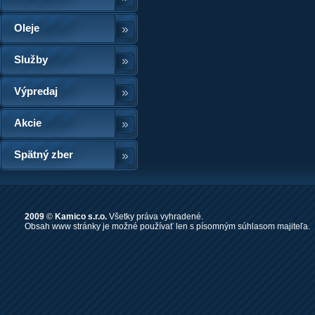
Oleje
Služby
Výpredaj
Akcie
Spätný zber
2009
©
Kamico s.r.o.
Všetky práva vyhradené.
Obsah www stránky je možné používať len s písomným súhlasom majiteľa.