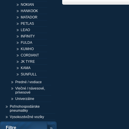
NOKIAN
HANKOOK
MATADOR
PETLAS
LEAO
INFINITY
FULDA
KUMHO
CORDIANT
JK TYRE
KAMA
SUNFULL
Predné / vodiace
Vlečné / návesové,
prívesové
Univerzálne
Poľnohospodárske
pneumatiky
Vysokozdvižné vozíky
Filtre