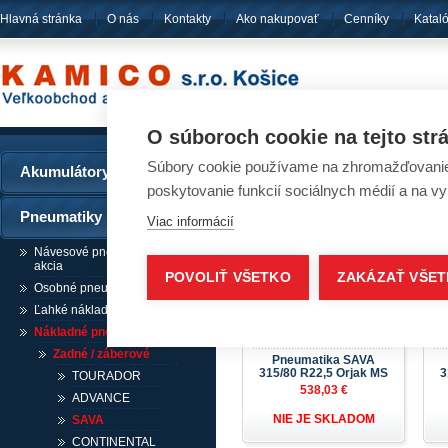
Hlavná stránka
O nás
Kontakty
Ako nakupovať
Cenníky
Katal
pôsobíme
od ro
O súboroch cookie na tejto str
Súbory cookie používame na zhromažďovanie a
Akumulátory
Pneumatiky - SAVA
poskytovanie funkcií sociálnych médií a na v
Pneumatiky
Viac informácií
Návesové pneumatiky /
akcia
POVOLIŤ VŠETKO
ZAKÁZAŤ VŠE
Osobné pneumatiky
Ľahké nákladné pneumatiky
Nákladné pneumatiky
Zadné / záberové
Pneumatika SAVA
315/80 R22,5 Orjak MS
3
TOURADOR
538,03 €
ADVANCE
NIE JE SKLADOM
SAVA
CONTINENTAL