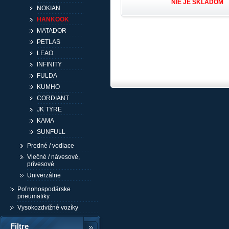
NIE JE SKLADOM
NOKIAN
HANKOOK
MATADOR
PETLAS
LEAO
INFINITY
FULDA
KUMHO
CORDIANT
JK TYRE
KAMA
SUNFULL
Predné / vodiace
Vlečné / návesové,
prívesové
Univerzálne
Poľnohospodárske
pneumatiky
Vysokozdvižné vozíky
Filtre