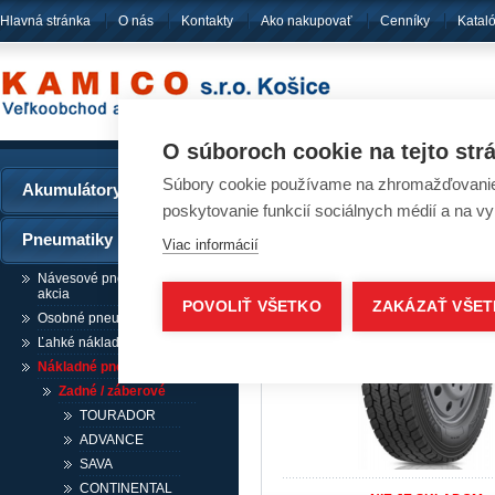
Hlavná stránka
O nás
Kontakty
Ako nakupovať
Cenníky
Katal
pôsobíme
od ro
O súboroch cookie na tejto str
Súbory cookie používame na zhromažďovanie a
Akumulátory
Pneumatiky - Pneum
poskytovanie funkcií sociálnych médií a na v
Pneumatiky
Viac informácií
Návesové pneumatiky /
akcia
POVOLIŤ VŠETKO
ZAKÁZAŤ VŠE
Osobné pneumatiky
Ľahké nákladné pneumatiky
Nákladné pneumatiky
Zadné / záberové
TOURADOR
ADVANCE
SAVA
CONTINENTAL