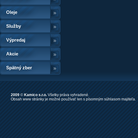
Oleje
Služby
Výpredaj
Akcie
Spätný zber
2009
©
Kamico s.r.o.
Všetky práva vyhradené.
Obsah www stránky je možné používať len s písomným súhlasom majiteľa.