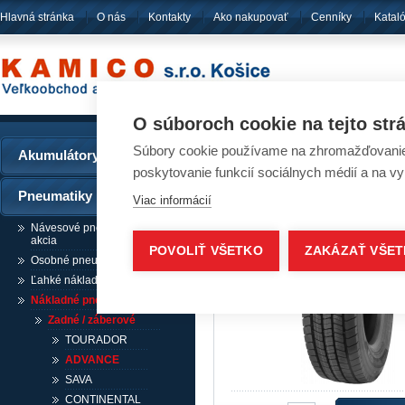
Hlavná stránka
O nás
Kontakty
Ako nakupovať
Cenníky
Katal
pôsobíme
od ro
O súboroch cookie na tejto str
Súbory cookie používame na zhromažďovanie a
Akumulátory
Pneumatiky - ADVANC
poskytovanie funkcií sociálnych médií a na v
Pneumatiky
Viac informácií
Návesové pneumatiky /
akcia
POVOLIŤ VŠETKO
ZAKÁZAŤ VŠE
Osobné pneumatiky
Ľahké nákladné pneumatiky
Nákladné pneumatiky
Zadné / záberové
TOURADOR
ADVANCE
SAVA
CONTINENTAL