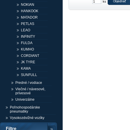
ks
NOKIAN
HANKOOK
MATADOR
PETLAS
LEAO
INFINITY
FULDA
KUMHO
CORDIANT
JK TYRE
KAMA
SUNFULL
Predné / vodiace
Vlečné / návesové,
prívesové
Univerzálne
Poľnohospodárske
pneumatiky
Vysokozdvižné vozíky
Filtre