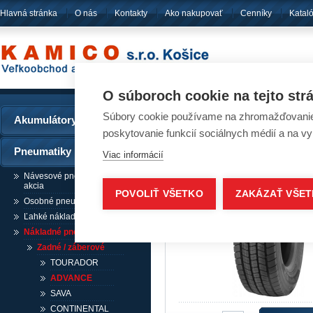
Hlavná stránka
O nás
Kontakty
Ako nakupovať
Cenníky
Katal
pôsobíme
od ro
O súboroch cookie na tejto str
Súbory cookie používame na zhromažďovanie a
Akumulátory
Pneumatiky - ADVAN
poskytovanie funkcií sociálnych médií a na v
Pneumatiky
Viac informácií
Návesové pneumatiky /
akcia
POVOLIŤ VŠETKO
ZAKÁZAŤ VŠE
Osobné pneumatiky
Ľahké nákladné pneumatiky
Nákladné pneumatiky
Zadné / záberové
TOURADOR
ADVANCE
SAVA
CONTINENTAL