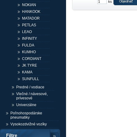
ks
NOKIAN
HANKOOK
MATADOR
PETLAS
LEAO
INFINITY
FULDA
KUMHO
CORDIANT
JK TYRE
KAMA
SUNFULL
Predné / vodiace
Vlečné / návesové,
prívesové
Univerzálne
Poľnohospodárske
pneumatiky
Vysokozdvižné vozíky
Filtre