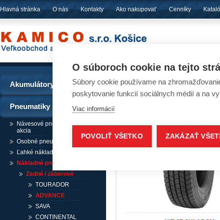
Hlavná stránka
O nás
Kontakty
Ako nakupovať
Cenníky
Katal
pôsobíme
od ro
O súboroch cookie na tejto str
Súbory cookie používame na zhromažďovanie a
Akumulátory
Pneumatiky - ADVAN
poskytovanie funkcií sociálnych médií a na v
Pneumatiky
Viac informácií
Návesové pneumatiky /
akcia
POVOLIŤ VŠETKO
ZAKÁZAŤ VŠE
Osobné pneumatiky
Ľahké nákladné pneumatiky
Nákladné pneumatiky
Zadné / záberové
TOURADOR
ADVANCE
SAVA
CONTINENTAL