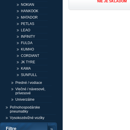
NIE JE SKLADOM
NOKIAN
HANKOOK
MATADOR
PETLAS
LEAO
INFINITY
FULDA
KUMHO
CORDIANT
JK TYRE
KAMA
SUNFULL
Predné / vodiace
Vlečné / návesové,
prívesové
Univerzálne
Poľnohospodárske
pneumatiky
Vysokozdvižné vozíky
Filtre