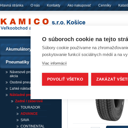
Hlavná stránka
O nás
Kontakty
Ako nakupovať
Cenníky
Katal
pôsobíme
od ro
O súboroch cookie na tejto str
Súbory cookie používame na zhromažďovanie a
Akumulátory
Pneumatiky - ADVAN
poskytovanie funkcií sociálnych médií a na v
Pneumatiky
Viac informácií
Návesové pneumatiky /
akcia
POVOLIŤ VŠETKO
ZAKÁZAŤ VŠE
Osobné pneumatiky
Ľahké nákladné pneumatiky
Nákladné pneumatiky
Zadné / záberové
TOURADOR
ADVANCE
SAVA
CONTINENTAL