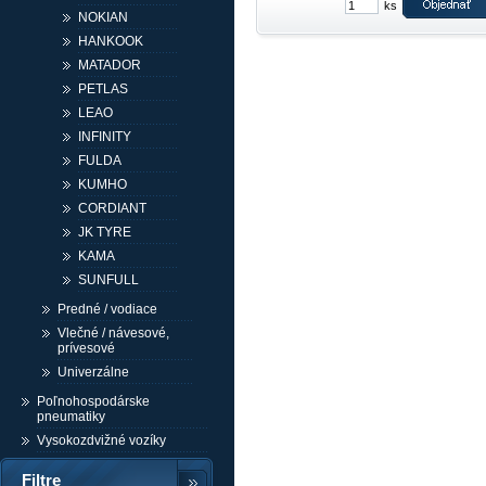
ks
NOKIAN
HANKOOK
MATADOR
PETLAS
LEAO
INFINITY
FULDA
KUMHO
CORDIANT
JK TYRE
KAMA
SUNFULL
Predné / vodiace
Vlečné / návesové,
prívesové
Univerzálne
Poľnohospodárske
pneumatiky
Vysokozdvižné vozíky
Filtre