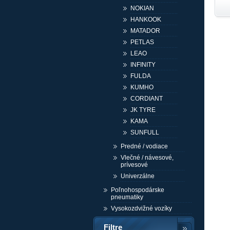
NOKIAN
HANKOOK
MATADOR
PETLAS
LEAO
INFINITY
FULDA
KUMHO
CORDIANT
JK TYRE
KAMA
SUNFULL
Predné / vodiace
Vlečné / návesové,
prívesové
Univerzálne
Poľnohospodárske
pneumatiky
Vysokozdvižné vozíky
Filtre