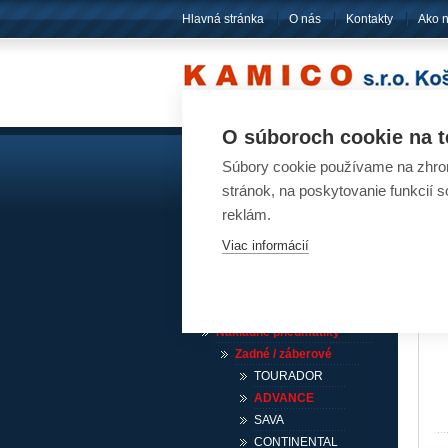
Hlavná stránka
O nás
Kontakty
Ako 
O súboroch cookie na t
Súbory cookie používame na zhrom
Akumulátory
Pn
stránok, na poskytovanie funkcií 
reklám.
Pneumatiky
Viac informácií
Návesové pneumatiky /
akcia
Osobné pneumatiky
Ľahké nákladné pneumatiky
Nákladné pneumatiky
Zadné / záberové
TOURADOR
ADVANCE
SAVA
CONTINENTAL