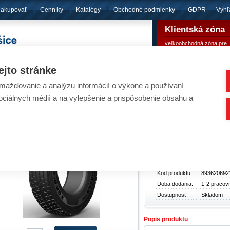
nakupovať
Cenníky
Katalógy
Obchodné podmienky
GDPR
Vyhľ
Klientská zóna
veľkoobchodná zóna pre
pôsobíme
od roku 1994
registrovaných klientov
ejto stránke
ažďovanie a analýzu informácií o výkone a používaní
eumatiky - ADVANCE GR-D1 295/80R22,5 154
sociálnych médií a na vylepšenie a prispôsobenie obsahu a
Pneumatiky
/
Ná
Základné údaje
Typ produktu:
Pneumatik
Cena bez
296,18 €
DPH:
Cena s DPH:
364,30 €
Kód produktu:
893620692
Doba dodania:
1-2 pracov
Dostupnosť:
Skladom
Popis produktu