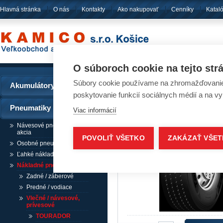
Hlavná stránka
O nás
Kontakty
Ako nakupovať
Cenníky
Katal
pôsobíme
od ro
O súboroch cookie na tejto str
Súbory cookie používame na zhromažďovanie a
Akumulátory
Pneumatiky - TOURA
poskytovanie funkcií sociálnych médií a na v
Pneumatiky
Viac informácií
Návesové pneumatiky /
akcia
POVOLIŤ VŠETKO
ZAKÁZAŤ VŠE
Osobné pneumatiky
Ľahké nákladné pneumatiky
Nákladné pneumatiky
Zadné / záberové
Predné / vodiace
Vlečné / návesové,
prívesové
TOURADOR