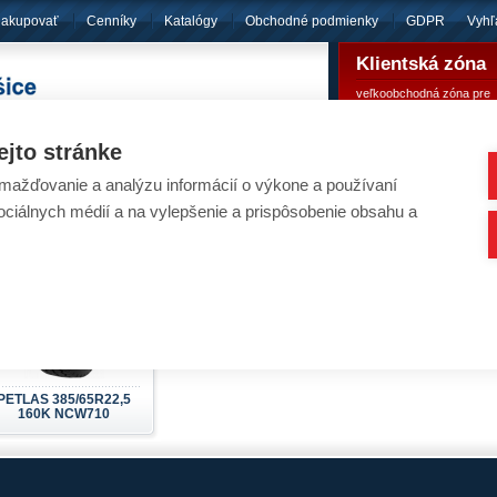
nakupovať
Cenníky
Katalógy
Obchodné podmienky
GDPR
Vyhľ
Klientská zóna
veľkoobchodná zóna pre
pôsobíme
od roku 1994
registrovaných klientov
ejto stránke
ažďovanie a analýzu informácií o výkone a používaní
eumatiky - PETLAS
sociálnych médií a na vylepšenie a prispôsobenie obsahu a
Nachádzate sa:
Úvod
/
Pneumatiky
/
Nákladné pn
PETLAS 385/65R22,5
160K NCW710