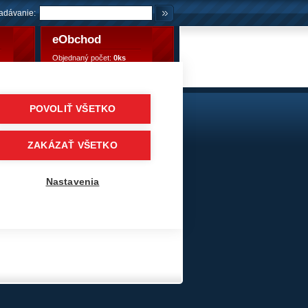
adávanie:
eObchod
Objednaný počet:
0ks
Objednaný počet:
0,00 €
POVOLIŤ VŠETKO
eumatiky
/
Vlečné / návesové, prívesové
/
PETLAS
ZAKÁZAŤ VŠETKO
Nastavenia