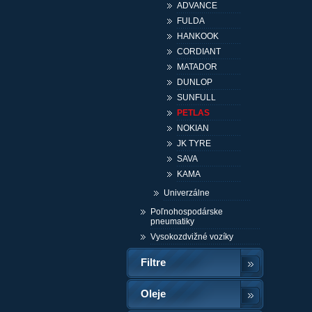
ADVANCE
FULDA
HANKOOK
CORDIANT
MATADOR
DUNLOP
SUNFULL
PETLAS
NOKIAN
JK TYRE
SAVA
KAMA
Univerzálne
Poľnohospodárske
pneumatiky
Vysokozdvižné vozíky
Filtre
Oleje