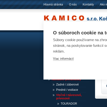
Hlavná stránka
O nás
Kontakty
Ako 
O súboroch cookie na t
Súbory cookie používame na zhrom
Akumulátory
Pn
stránok, na poskytovanie funkcií 
reklám.
Pneumatiky
Viac informácií
Návesové pneumatiky /
akcia
Osobné pneumatiky
Ľahké nákladné pneumatiky
Nákladné pneumatiky
Zadné / záberové
Predné / vodiace
Vlečné / návesové,
prívesové
TOURADOR