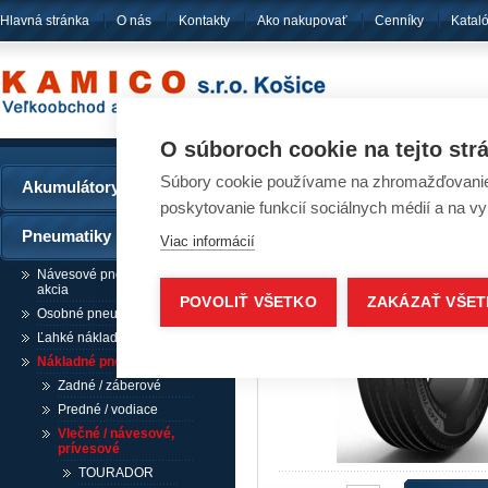
Hlavná stránka
O nás
Kontakty
Ako nakupovať
Cenníky
Katal
pôsobíme
od ro
O súboroch cookie na tejto str
Súbory cookie používame na zhromažďovanie a
Akumulátory
Pneumatiky - ADVAN
poskytovanie funkcií sociálnych médií a na v
Pneumatiky
Viac informácií
Návesové pneumatiky /
akcia
POVOLIŤ VŠETKO
ZAKÁZAŤ VŠE
Osobné pneumatiky
Ľahké nákladné pneumatiky
Nákladné pneumatiky
Zadné / záberové
Predné / vodiace
Vlečné / návesové,
prívesové
TOURADOR