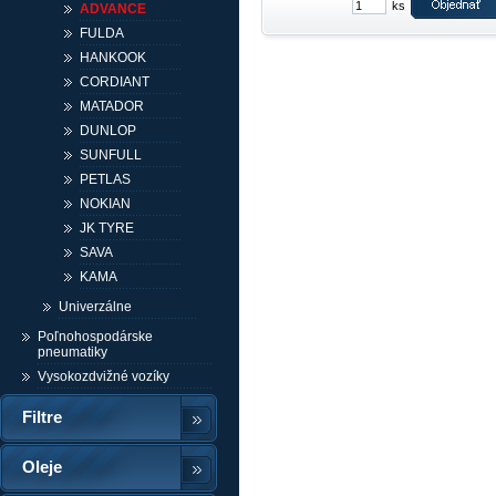
ks
ADVANCE
FULDA
HANKOOK
CORDIANT
MATADOR
DUNLOP
SUNFULL
PETLAS
NOKIAN
JK TYRE
SAVA
KAMA
Univerzálne
Poľnohospodárske
pneumatiky
Vysokozdvižné vozíky
Filtre
Oleje