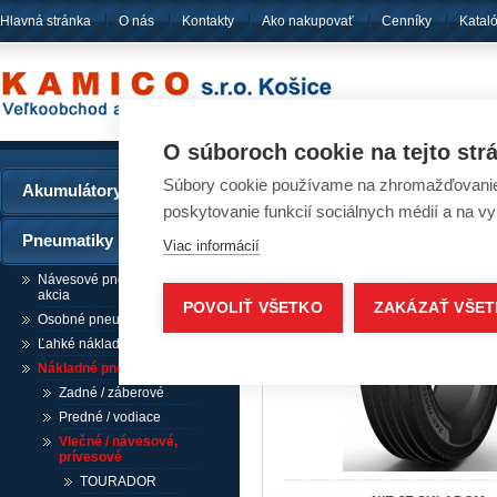
Hlavná stránka
O nás
Kontakty
Ako nakupovať
Cenníky
Katal
pôsobíme
od ro
O súboroch cookie na tejto str
Súbory cookie používame na zhromažďovanie a
Akumulátory
Pneumatiky - ADVANC
poskytovanie funkcií sociálnych médií a na v
Pneumatiky
Viac informácií
Návesové pneumatiky /
akcia
POVOLIŤ VŠETKO
ZAKÁZAŤ VŠE
Osobné pneumatiky
Ľahké nákladné pneumatiky
Nákladné pneumatiky
Zadné / záberové
Predné / vodiace
Vlečné / návesové,
prívesové
TOURADOR