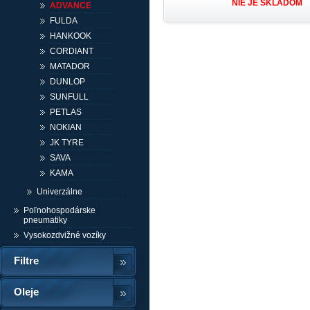
NIE JE SKLADOM
ADVANCE
FULDA
HANKOOK
CORDIANT
MATADOR
DUNLOP
SUNFULL
PETLAS
NOKIAN
JK TYRE
SAVA
KAMA
Univerzálne
Poľnohospodárske
pneumatiky
Vysokozdvižné vozíky
Filtre
Oleje