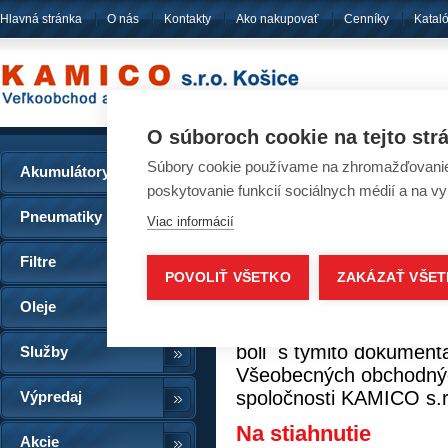
Hlavná stránka
O nás
Kontakty
Ako nakupovať
Cenníky
Katal
pôsobíme
od ro
O súboroch cookie na tejto str
Súbory cookie používame na zhromažďovanie a
Akumulátory
GDPR
poskytovanie funkcií sociálnych médií a na v
Pneumatiky
Viac informácií
V súvislosti so zmenou 
Filtre
POVOLIŤ VŠETKO
ZAKÁZAŤ VŠE
nadobudnutím účinnost
(EU) 2016/679 dochádza
Oleje
nášho webu. Stlačením 
boli s týmito dokument
Služby
Všeobecných obchodnýc
spoločnosti KAMICO s.r
Výpredaj
Na stiahnutie
Akcie