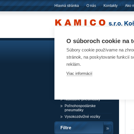
Hlavná stránka
O nás
Kontakty
Ako 
O súboroch cookie na t
Súbory cookie používame na zhrom
Akumulátory
Pn
stránok, na poskytovanie funkcií 
reklám.
Pneumatiky
Viac informácií
Návesové pneumatiky /
akcia
Osobné pneumatiky
Ľahké nákladné pneumatiky
Nákladné pneumatiky
Poľnohospodárske
pneumatiky
Vysokozdvižné vozíky
Filtre