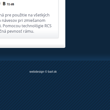
á pre použitie na všetkých
 a návesov pri zmiešanom
ii. Pomocou technológie RCS
kčná pevnosť rámu.
webdesign
©
bart.sk