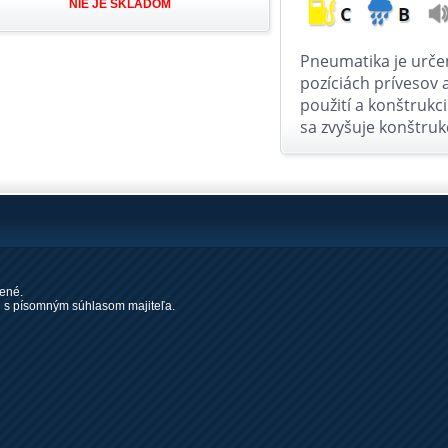
NIE JE SKLADOM
Pneumatika je určen
pozíciách prívesov
použití a konštrukc
sa zvyšuje konštru
ené.
 s písomným súhlasom majiteľa.