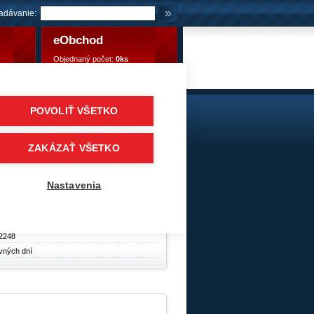
adávanie:
eObchod
Objednaný počet:
0ks
Objednaný počet:
0,00 €
POVOLIŤ VŠETKO
MS
Pneumatiky
/
Návesové pneumatiky / akcia
ZAKÁZAŤ VŠETKO
y
Nastavenia
2248
vných dní