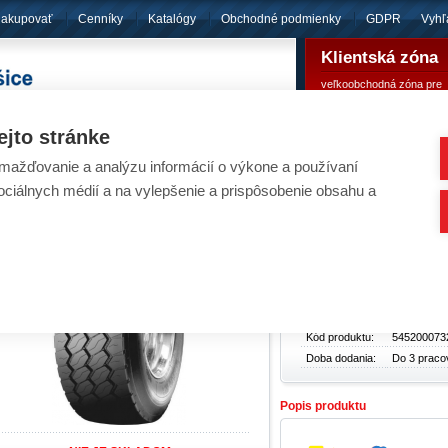
nakupovať
Cenníky
Katalógy
Obchodné podmienky
GDPR
Vyhľ
Klientská zóna
veľkoobchodná zóna pre
pôsobíme
od roku 1994
registrovaných klientov
ejto stránke
ažďovanie a analýzu informácií o výkone a používaní
eumatiky - SAVA 385/65R22,5 160K CARGO 
sociálnych médií a na vylepšenie a prispôsobenie obsahu a
Základné údaje
Typ produktu:
Pneumatik
Cena bez
430,78 €
DPH:
Cena s DPH:
529,86 €
Kód produktu:
545200073
Doba dodania:
Do 3 praco
Popis produktu