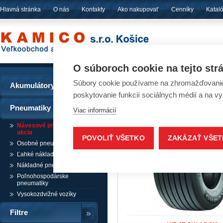
Hlavná stránka
O nás
Kontakty
Ako nakupovať
Cenníky
Katal
pôsobíme
od ro
O súboroch cookie na tejto str
Súbory cookie používame na zhromažďovanie a
Akumulátory
Pneumatiky - Pneuma
poskytovanie funkcií sociálnych médií a na v
Pneumatiky
Viac informácií
Návesové pneumatiky /
akcia
POVOLIŤ VŠETKO
ZAKÁZAŤ VŠE
Osobné pneumatiky
Ľahké nákladné pneumatiky
Nákladné pneumatiky
Poľnohospodárske
pneumatiky
Vysokozdvižné vozíky
Filtre