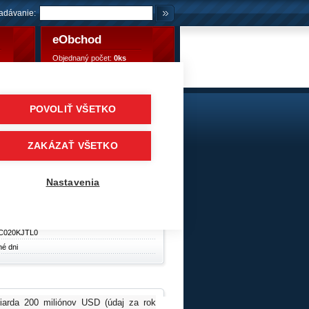
adávanie:
eObchod
Objednaný počet:
0ks
Objednaný počet:
0,00 €
POVOLIŤ VŠETKO
20PR 160K JTL M+S
Pneumatiky
/
Návesové pneumatiky / akcia
ZAKÁZAŤ VŠETKO
y
Nastavenia
C020KJTL0
né dni
liarda 200 miliónov USD (údaj za rok