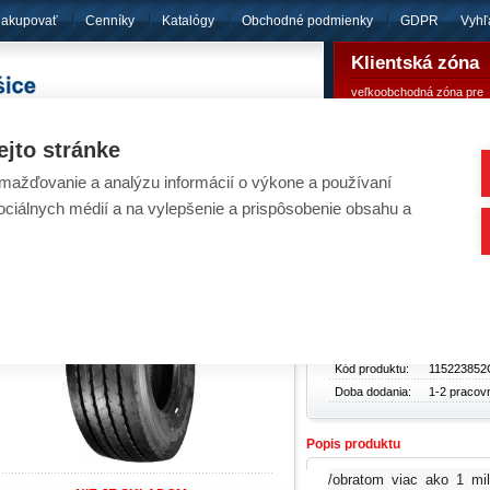
nakupovať
Cenníky
Katalógy
Obchodné podmienky
GDPR
Vyhľ
Klientská zóna
veľkoobchodná zóna pre
pôsobíme
od roku 1994
registrovaných klientov
ejto stránke
ažďovanie a analýzu informácií o výkone a používaní
eumatiky - Pneumatika JK Tyre 385/65R22,5 
sociálnych médií a na vylepšenie a prispôsobenie obsahu a
Základné údaje
Typ produktu:
Pneumatik
Cena bez
327,70 €
DPH:
Cena s DPH:
403,07 €
Kód produktu:
115223852
Doba dodania:
1-2 pracov
Popis produktu
/obratom viac ako 1 mi