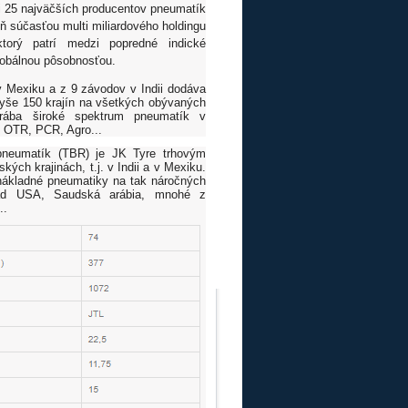
i 25 najväčších producentov pneumatík
eň súčasťou multi miliardového holdingu
ktorý patrí medzi popredné indické
lobálnou pôsobnosťou.
 Mexiku a z 9 závodov v Indii dodáva
yše 150 krajín na všetkých obývaných
yrába široké spektrum pneumatík v
 OTR, PCR, Agro...
pneumatík (TBR) je JK Tyre trhovým
ých krajinách, t.j. v Indii a v Mexiku.
nákladné pneumatiky na tak náročných
lad USA, Saudská arábia, mnohé z
..