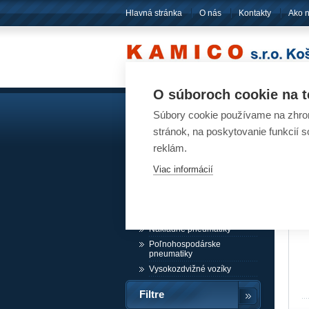
Hlavná stránka
O nás
Kontakty
Ako 
O súboroch cookie na t
Súbory cookie používame na zhrom
Akumulátory
Pn
stránok, na poskytovanie funkcií 
reklám.
Pneumatiky
Viac informácií
Návesové pneumatiky /
akcia
Osobné pneumatiky
Ľahké nákladné pneumatiky
Nákladné pneumatiky
Poľnohospodárske
pneumatiky
Vysokozdvižné vozíky
Filtre