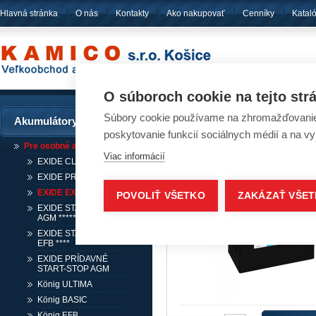
Hlavná stránka
O nás
Kontakty
Ako nakupovať
Cenníky
Katal
pôsobíme
od ro
O súboroch cookie na tejto str
Súbory cookie používame na zhromažďovanie a
Akumulátory
Akumulátory - EXID
poskytovanie funkcií sociálnych médií a na v
Pre osobné automobily
Viac informácií
EXIDE CLASSIC
EXIDE PREMIUM ***
EXIDE EXCELL **
POVOLIŤ VŠETKO
ZAKÁZAŤ VŠE
EXIDE START-STOP
AGM *****
EXIDE START-STOP
EFB ****
EXIDE PRÍDAVNÉ
START-STOP AGM
König ULTIMA
König BASIC
König EFB