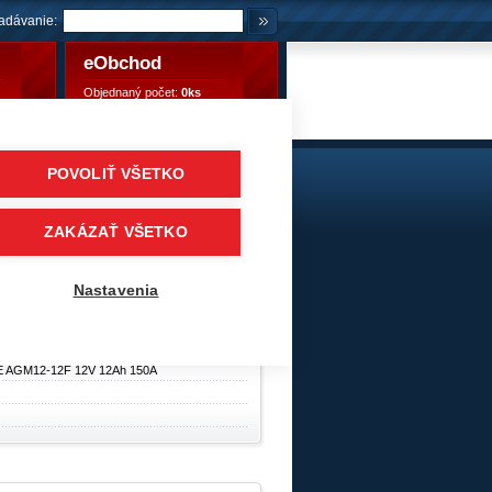
adávanie:
eObchod
Objednaný počet:
0ks
Objednaný počet:
0,00 €
POVOLIŤ VŠETKO
 150A
/
EXIDE BIKE AGM Ready - MAINTENANCE FREE
ZAKÁZAŤ VŠETKO
ry
Nastavenia
E AGM12-12F 12V 12Ah 150A