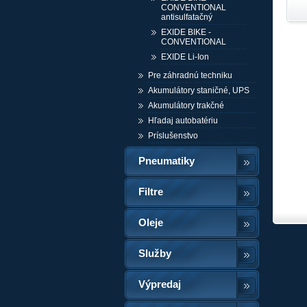
CONVENTIONAL
antisulfatačný
EXIDE BIKE -
CONVENTIONAL
EXIDE Li-Ion
Pre záhradnú techniku
Akumulátory staničné, UPS
Akumulátory trakčné
Hľadaj autobatériu
Príslušenstvo
Pneumatiky
Filtre
Oleje
Služby
Výpredaj