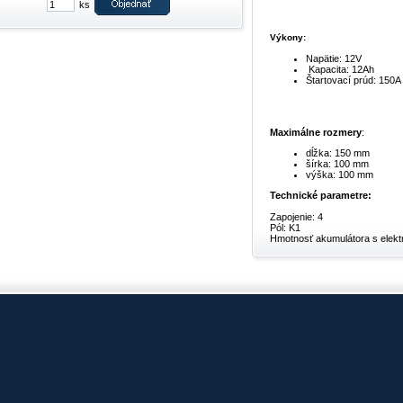
ks
Výkony:
Napätie: 12V
Kapacita: 12Ah
Štartovací prúd: 150A
Maximálne rozmery
:
dĺžka: 150 mm
šírka: 100 mm
výška: 100 mm
Technické parametre:
Zapojenie: 4
Pól: K1
Hmotnosť akumulátora s elektr