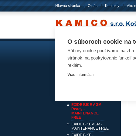
Hlavná stránka
O nás
Kontakty
Ako 
O súboroch cookie na t
Súbory cookie používame na zhrom
Akumulátory
Ak
stránok, na poskytovanie funkcií 
Pre osobné automobily
reklám.
Pre nákladné automobily
Viac informácií
Pre karavany, lode, stroje
Pre motocykle, štvorkolky,
snežné skútre
EXIDE BIKE GEL -
FACTORY SEALED
EXIDE BIKE AGM
Ready -
MAINTENANCE
FREE
EXIDE BIKE AGM -
MAINTENANCE FREE
EXIDE BIKE -