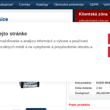
nakupovať
Cenníky
Katalógy
Obchodné podmienky
GDPR
Vyhľ
Klientská zóna
veľkoobchodná zóna pre
pôsobíme
od roku 1994
registrovaných klientov
ejto stránke
ažďovanie a analýzu informácií o výkone a používaní
umulátory - EXIDE BIKE AGM12-12F 12V 12Ah
sociálnych médií a na vylepšenie a prispôsobenie obsahu a
Akumulátory
/
Pre motocykle, štvorkolky, snežné skútre
Základné údaje
Typ produktu:
Akumuláto
Cena bez
34,44 €
DPH:
Cena s DPH:
42,36 €
Kód produktu:
EXIDE BIK
Doba dodania:
2 dní
Dostupnosť:
SKLADOM
Popis produktu