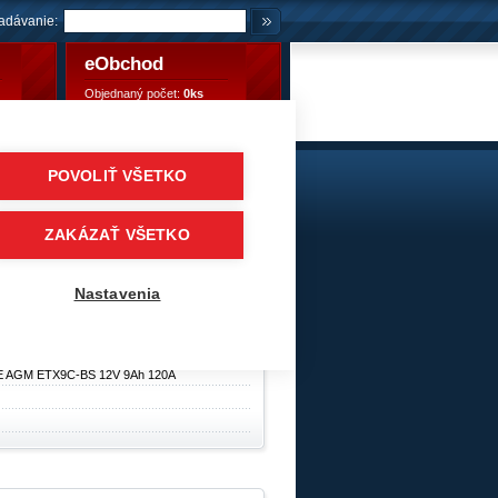
adávanie:
eObchod
Objednaný počet:
0ks
Objednaný počet:
0,00 €
POVOLIŤ VŠETKO
9Ah 120A
skútre
/
EXIDE BIKE AGM - MAINTENANCE FREE
ZAKÁZAŤ VŠETKO
ry
Nastavenia
E AGM ETX9C-BS 12V 9Ah 120A