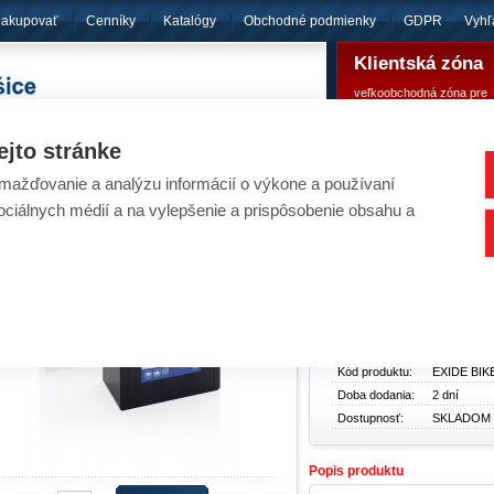
nakupovať
Cenníky
Katalógy
Obchodné podmienky
GDPR
Vyhľ
Klientská zóna
veľkoobchodná zóna pre
pôsobíme
od roku 1994
registrovaných klientov
ejto stránke
ažďovanie a analýzu informácií o výkone a používaní
umulátory - EXIDE BIKE AGM ETX9C-BS 12V 
sociálnych médií a na vylepšenie a prispôsobenie obsahu a
Akumulátory
/
Pre motocykle, štvorkolky, snežné 
Základné údaje
Typ produktu:
Akumuláto
Cena bez
32,61 €
DPH:
Cena s DPH:
40,11 €
Kód produktu:
EXIDE BIK
Doba dodania:
2 dní
Dostupnosť:
SKLADOM
Popis produktu