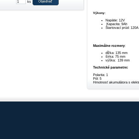
ks
Výkony:
Napätie: 12V
Kapacita: 9Ah
Štartovací prúd: 120A
Maximálne rozmery
:
dĺžka: 135 mm
šírka: 75 mm
výška: 139 mm
Technické parametre:
Polarita: 1
Pól: 5
Hmotnosť akumulátora s elektr