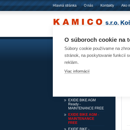
Hlavná stránka
O nás
Kontakty
Ako 
O súboroch cookie na t
Súbory cookie používame na zhrom
Akumulátory
Ak
stránok, na poskytovanie funkcií 
Pre osobné automobily
reklám.
Pre nákladné automobily
Viac informácií
Pre karavany, lode, stroje
Pre motocykle, štvorkolky,
snežné skútre
EXIDE BIKE GEL -
FACTORY SEALED
EXIDE BIKE AGM
Ready -
MAINTENANCE FREE
EXIDE BIKE AGM -
MAINTENANCE
FREE
EXIDE BIKE -