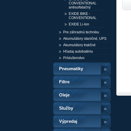
CONVENTIONAL
antisulfatačný
EXIDE BIKE -
CONVENTIONAL
EXIDE Li-Ion
Pre záhradnú techniku
Akumulátory staničné, UPS
Akumulátory trakčné
Hľadaj autobatériu
Príslušenstvo
Pneumatiky
Filtre
Oleje
Služby
Výpredaj