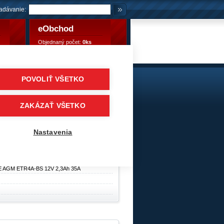
adávanie:
eObchod
Objednaný počet:
0ks
Objednaný počet:
0,00 €
POVOLIŤ VŠETKO
2,3Ah 35A
skútre
/
EXIDE BIKE AGM - MAINTENANCE FREE
ZAKÁZAŤ VŠETKO
ry
Nastavenia
E AGM ETR4A-BS 12V 2,3Ah 35A