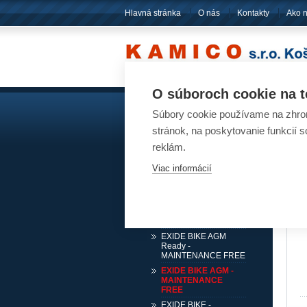
Hlavná stránka
O nás
Kontakty
Ako 
O súboroch cookie na t
Súbory cookie používame na zhrom
Akumulátory
Ak
stránok, na poskytovanie funkcií 
Pre osobné automobily
reklám.
Pre nákladné automobily
Viac informácií
Pre karavany, lode, stroje
Pre motocykle, štvorkolky,
snežné skútre
EXIDE BIKE GEL -
FACTORY SEALED
EXIDE BIKE AGM
Ready -
MAINTENANCE FREE
EXIDE BIKE AGM -
MAINTENANCE
FREE
EXIDE BIKE -