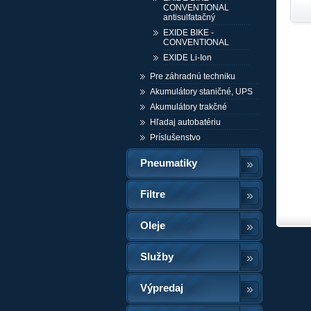
CONVENTIONAL
antisulfatačný
EXIDE BIKE -
CONVENTIONAL
EXIDE Li-Ion
Pre záhradnú techniku
Akumulátory staničné, UPS
Akumulátory trakčné
Hľadaj autobatériu
Príslušenstvo
Pneumatiky
Filtre
Oleje
Služby
Výpredaj