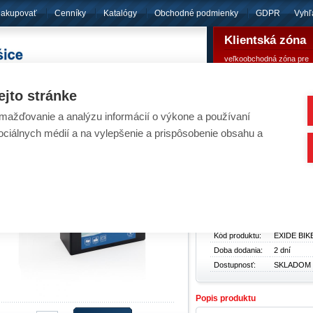
nakupovať
Cenníky
Katalógy
Obchodné podmienky
GDPR
Vyhľ
Klientská zóna
veľkoobchodná zóna pre
pôsobíme
od roku 1994
registrovaných klientov
ejto stránke
ažďovanie a analýzu informácií o výkone a používaní
umulátory - EXIDE BIKE AGM ETR4A-BS 12V 
sociálnych médií a na vylepšenie a prispôsobenie obsahu a
Akumulátory
/
Pre motocykle, štvorkolky, snežné 
Základné údaje
Typ produktu:
Akumuláto
Cena bez
15,65 €
DPH:
Cena s DPH:
19,25 €
Kód produktu:
EXIDE BIK
Doba dodania:
2 dní
Dostupnosť:
SKLADOM
Popis produktu