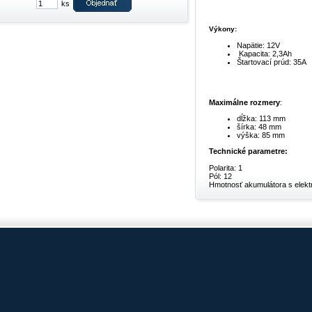
ks
Výkony:
Napätie: 12V
Kapacita: 2,3Ah
Štartovací prúd: 35A
Maximálne rozmery
:
dĺžka: 113 mm
šírka: 48 mm
výška: 85 mm
Technické parametre:
Polarita: 1
Pól: 12
Hmotnosť akumulátora s elektr