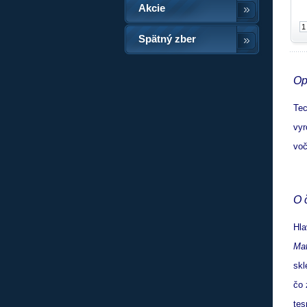
Akcie
Spätný zber
Op
Tec
vyr
voč
O 
Hla
Ma
skl
čo 
tes