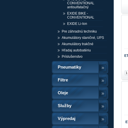
CONVENTIONAL
antisulfatačný
EXIDE BIKE -
CONVENTIONAL
EXIDE Li-Ion
Pre záhradnú techniku
Akumulátory staničné, UPS
Akumulátory trakčné
Hľadaj autobatériu
E
Príslušenstvo
Pneumatiky
Filtre
Oleje
Služby
Výpredaj
E