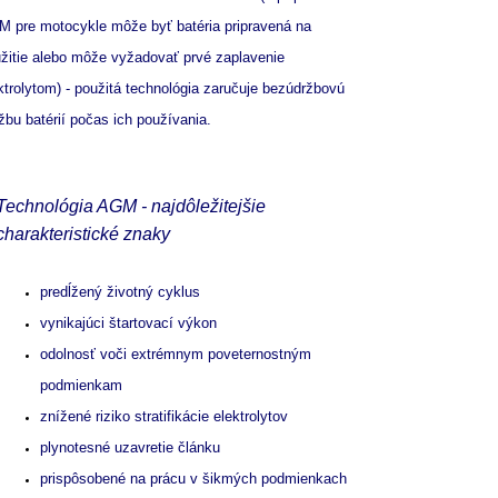
 pre motocykle môže byť batéria pripravená na
žitie alebo môže vyžadovať prvé zaplavenie
ktrolytom) - použitá technológia zaručuje bezúdržbovú
žbu batérií počas ich používania.
Technológia AGM - najdôležitejšie
charakteristické znaky
predĺžený životný cyklus
vynikajúci štartovací výkon
odolnosť voči extrémnym poveternostným
podmienkam
znížené riziko stratifikácie elektrolytov
plynotesné uzavretie článku
prispôsobené na prácu v šikmých podmienkach