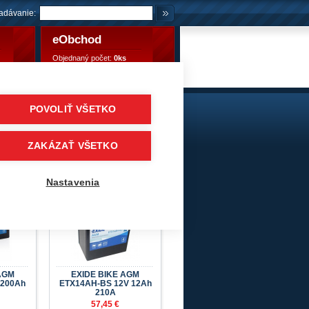
adávanie:
eObchod
Objednaný počet:
0ks
Objednaný počet:
0,00 €
POVOLIŤ VŠETKO
E FREE
skútre
/
EXIDE BIKE AGM - MAINTENANCE FREE
ZAKÁZAŤ VŠETKO
Nastavenia
AGM
EXIDE BIKE AGM
 200Ah
ETX14AH-BS 12V 12Ah
210A
57,45 €