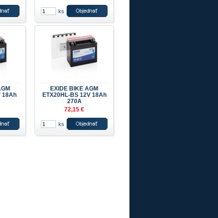
ks
AGM
EXIDE BIKE AGM
 18Ah
ETX20HL-BS 12V 18Ah
270A
72,15 €
ks