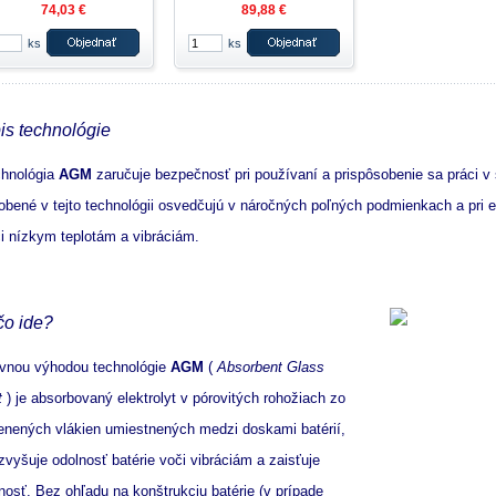
74,03 €
89,88 €
ks
ks
is technológie
hnológia
AGM
zaručuje bezpečnosť pri používaní a prispôsobenie sa práci v
obené v tejto technológii osvedčujú v náročných poľných podmienkach a pri 
i nízkym teplotám a vibráciám.
čo ide?
vnou výhodou technológie
AGM
(
Absorbent Glass
t
) je absorbovaný elektrolyt v pórovitých rohožiach zo
enených vlákien umiestnených medzi doskami batérií,
zvyšuje odolnosť batérie voči vibráciám a zaisťuje
nosť.
Bez ohľadu na konštrukciu batérie (v prípade