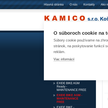
Hlavná stránka
O nás
Kontakty
Ako 
O súboroch cookie na t
Súbory cookie používame na zhrom
Akumulátory
Ak
stránok, na poskytovanie funkcií 
Pre osobné automobily
reklám.
Pre nákladné automobily
Viac informácií
Pre karavany, lode, stroje
Pre motocykle, štvorkolky,
snežné skútre
EXIDE BIKE GEL -
FACTORY SEALED
EXIDE BIKE AGM
Ready -
MAINTENANCE FREE
EXIDE BIKE AGM -
MAINTENANCE
FREE
EXIDE BIKE -