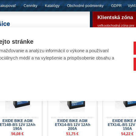
nakupovať
Cenníky
Katalógy
Obchodné podmienky
GDPR
Vyhľ
Klientská zóna
veľkoobchodná zóna pre
pôsobíme
od roku 1994
registrovaných klientov
ejto stránke
ažďovanie a analýzu informácií o výkone a používaní
umulátory - EXIDE BIKE AGM - MAINTENANC
sociálnych médií a na vylepšenie a prispôsobenie obsahu a
Nachádzate sa:
Úvod
/
Akumulátory
/
Pre motocykle, štvorkolky, snežné 
EXIDE BIKE AGM
EXIDE BIKE AGM
EXIDE BIKE 
ET14B-BS 12V 12Ah
ETX14-BS 12V 12Ah
ETX14L-BS 12V
190A
200A
150A
56,08 €
51,75 €
54,22 €