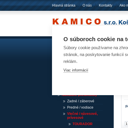
Hlavná stránka
O nás
Kontakty
Ako 
O súboroch cookie na t
Súbory cookie používame na zhrom
Akumulátory
Pn
stránok, na poskytovanie funkcií 
reklám.
Pneumatiky
Viac informácií
Návesové pneumatiky /
akcia
Osobné pneumatiky
Ľahké nákladné pneumatiky
Nákladné pneumatiky
Zadné / záberové
F
Predné / vodiace
Vlečné / návesové,
prívesové
TOURADOR