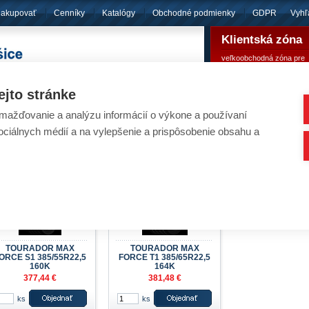
nakupovať
Cenníky
Katalógy
Obchodné podmienky
GDPR
Vyhľ
Klientská zóna
veľkoobchodná zóna pre
pôsobíme
od roku 1994
registrovaných klientov
ejto stránke
ažďovanie a analýzu informácií o výkone a používaní
eumatiky - TOURADOR
sociálnych médií a na vylepšenie a prispôsobenie obsahu a
Nachádzate sa:
Úvod
/
Pneumatiky
/
Nákladné pneuma
TOURADOR MAX
TOURADOR MAX
ORCE S1 385/55R22,5
FORCE T1 385/65R22,5
160K
164K
377,44 €
381,48 €
ks
ks