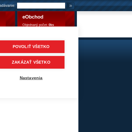
adávanie:
eObchod
Objednaný počet:
0ks
Objednaný počet:
0,00 €
POVOLIŤ VŠETKO
tiky
/
Vlečné / návesové, prívesové
/
TOURADOR
ZAKÁZAŤ VŠETKO
Nastavenia