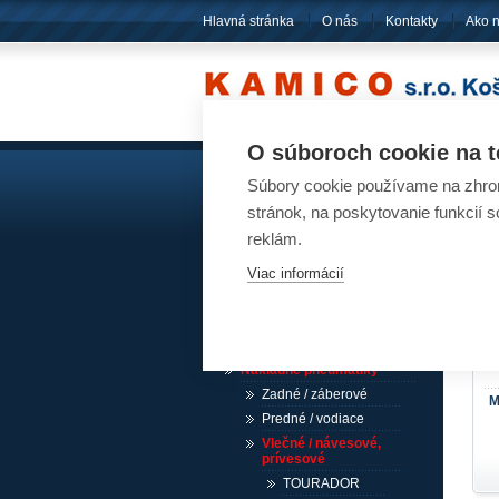
Hlavná stránka
O nás
Kontakty
Ako 
O súboroch cookie na t
Súbory cookie používame na zhrom
Akumulátory
Pn
stránok, na poskytovanie funkcií 
reklám.
Pneumatiky
Viac informácií
Návesové pneumatiky /
akcia
Osobné pneumatiky
Ľahké nákladné pneumatiky
Nákladné pneumatiky
Zadné / záberové
M
Predné / vodiace
Vlečné / návesové,
prívesové
TOURADOR