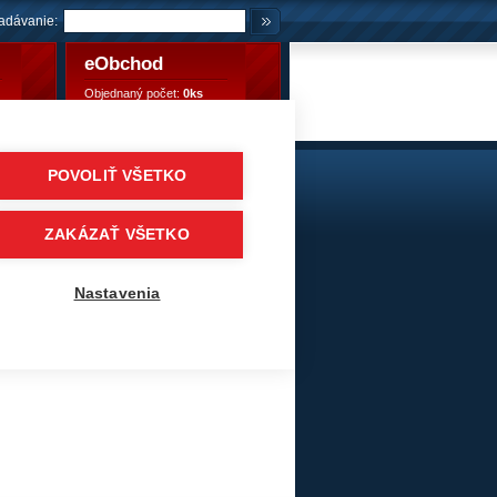
adávanie:
eObchod
Objednaný počet:
0ks
Objednaný počet:
0,00 €
POVOLIŤ VŠETKO
matiky
/
Vlečné / návesové, prívesové
/
MATADOR
ZAKÁZAŤ VŠETKO
Nastavenia