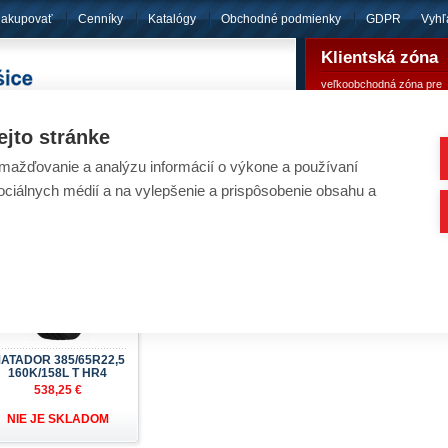
nakupovať
Cenníky
Katalógy
Obchodné podmienky
GDPR
Vyhľ
Klientská zóna
veľkoobchodná zóna pre
pôsobíme
od roku 1994
registrovaných klientov
ejto stránke
ažďovanie a analýzu informácií o výkone a používaní
eumatiky - MATADOR
sociálnych médií a na vylepšenie a prispôsobenie obsahu a
Nachádzate sa:
Úvod
/
Pneumatiky
/
Nákladné pneu
ATADOR 385/65R22,5
160K/158L T HR4
538,25 €
NIE JE SKLADOM