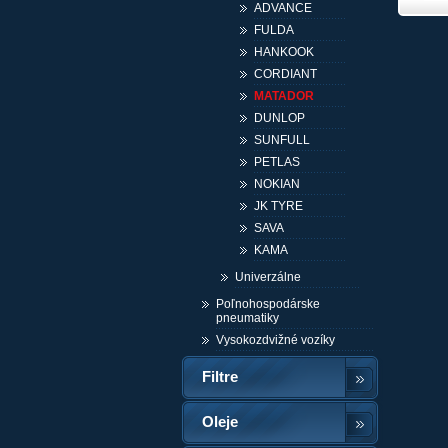
ADVANCE
FULDA
HANKOOK
CORDIANT
MATADOR
DUNLOP
SUNFULL
PETLAS
NOKIAN
JK TYRE
SAVA
KAMA
Univerzálne
Poľnohospodárske
pneumatiky
Vysokozdvižné vozíky
Filtre
Oleje