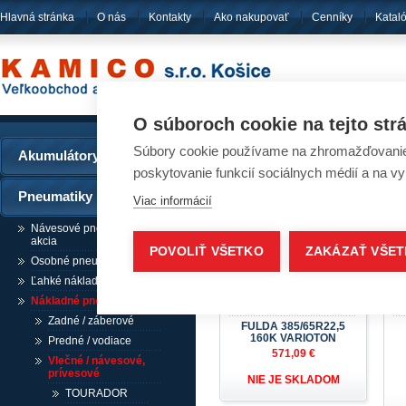
Hlavná stránka
O nás
Kontakty
Ako nakupovať
Cenníky
Katal
pôsobíme
od ro
O súboroch cookie na tejto str
Súbory cookie používame na zhromažďovanie a
Akumulátory
Pneumatiky - FULDA
poskytovanie funkcií sociálnych médií a na v
Pneumatiky
Viac informácií
Návesové pneumatiky /
akcia
POVOLIŤ VŠETKO
ZAKÁZAŤ VŠE
Osobné pneumatiky
Ľahké nákladné pneumatiky
Nákladné pneumatiky
Zadné / záberové
FULDA 385/65R22,5
160K VARIOTON
Predné / vodiace
571,09 €
Vlečné / návesové,
prívesové
NIE JE SKLADOM
TOURADOR