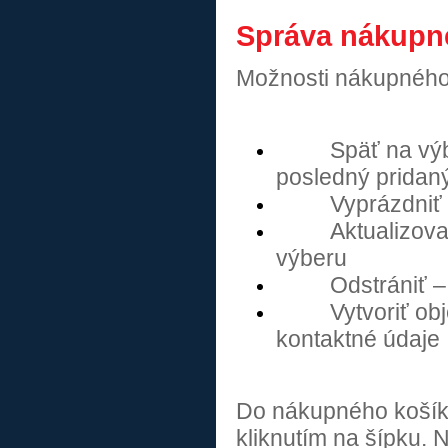
Správa nákupn
Možnosti nákupného
Späť na výb
posledný pridaný
Vyprázdniť 
Aktualizova
výberu
Odstrániť 
Vytvoriť ob
kontaktné údaje
Do nákupného košíka
kliknutím na šípku.