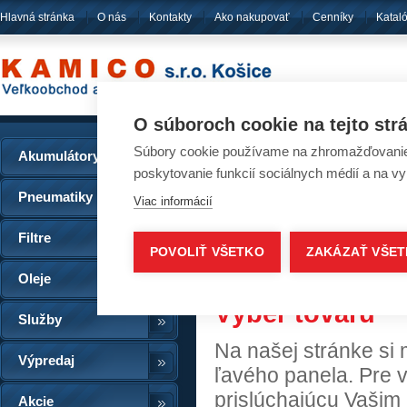
Hlavná stránka
O nás
Kontakty
Ako nakupovať
Cenníky
Katal
pôsobíme
od ro
O súboroch cookie na tejto str
Súbory cookie používame na zhromažďovanie a
Akumulátory
Ako nakupova
poskytovanie funkcií sociálnych médií a na v
Pneumatiky
Viac informácií
Ako nakupova
Filtre
POVOLIŤ VŠETKO
ZAKÁZAŤ VŠE
Oleje
Výber tovaru
Služby
Na našej stránke si
Výpredaj
ľavého panela. Pre v
prislúchajúcu Vašim
Akcie