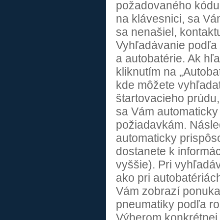
požadovaného kódu t
na klávesnici, sa Vá
sa nenašiel, kontakt
Vyhľadávanie podľa 
a autobatérie. Ak hľa
kliknutím na „Autob
kde môžete vyhľadať 
štartovacieho prúdu,
sa Vám automaticky 
požiadavkám. Násle
automaticky prispôs
dostanete k informá
vyššie). Pri vyhľadá
ako pri autobatériác
Vám zobrazí ponuka
pneumatiky podľa ro
Výberom konkrétnej 