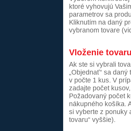
ktoré vyhovujú Vaš
parametrov sa produ
Kliknutím na daný p
vybranom tovare (viď
Vloženie tovar
Ak ste si vybrali tov
„Objednať“ sa daný 
v počte 1 kus. V pr
zadajte počet kusov,
Požadovaný počet k
nákupného košíka. Ak 
si vyberte z ponuky 
tovaru“ vyššie).