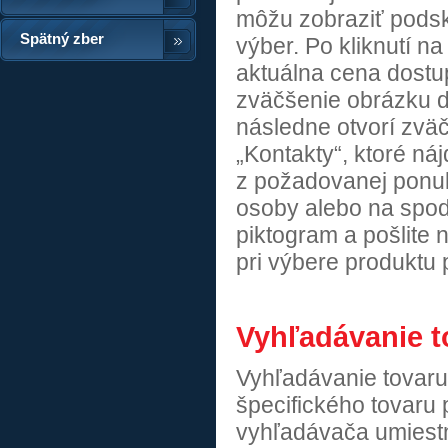
môžu zobraziť podsk
Spätný zber
výber. Po kliknutí n
aktuálna cena dostu
zväčšenie obrázku d
následne otvorí zväč
„Kontakty“, ktoré náj
z požadovanej ponuk
osoby alebo na spod
piktogram a pošlite
pri výbere produktu 
Vyhľadávanie t
Vyhľadávanie tovaru
špecifického tovaru
vyhľadávača umiestne